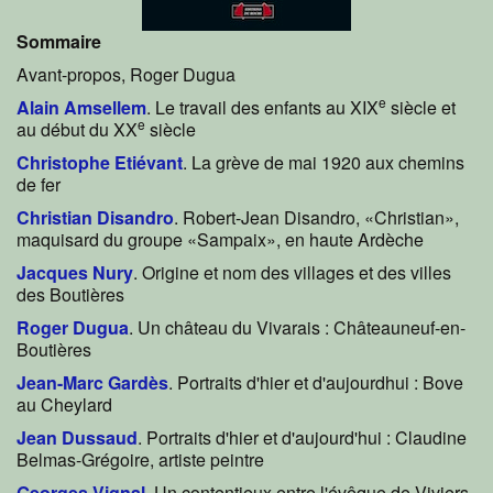
Sommaire
Avant-propos, Roger Dugua
e
Alain Amsellem
. Le travail des enfants au XIX
siècle et
e
au début du XX
siècle
Christophe Etiévant
. La grève de mai 1920 aux chemins
de fer
Christian Disandro
. Robert-Jean Disandro, «Christian»,
maquisard du groupe «Sampaix», en haute Ardèche
Jacques Nury
. Origine et nom des villages et des villes
des Boutières
Roger Dugua
. Un château du Vivarais : Châteauneuf-en-
Boutières
Jean-Marc Gardès
. Portraits d'hier et d'aujourdhui : Bove
au Cheylard
Jean Dussaud
. Portraits d'hier et d'aujourd'hui : Claudine
Belmas-Grégoire, artiste peintre
Georges Vignal
. Un contentieux entre l'évêque de Viviers