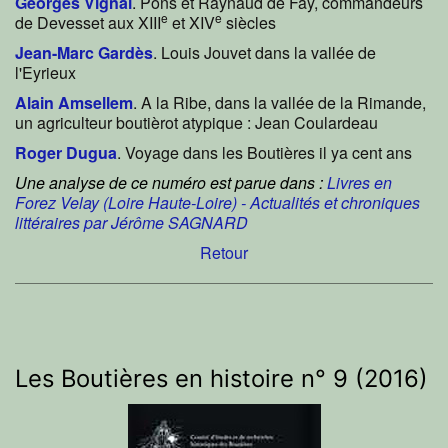
Georges Vignal
. Pons et Raynaud de Faÿ, commandeurs
e
e
de Devesset aux XIII
et XIV
siècles
Jean-Marc Gardès
. Louis Jouvet dans la vallée de
l'Eyrieux
Alain Amsellem
. A la Ribe, dans la vallée de la Rimande,
un agriculteur boutièrot atypique : Jean Coulardeau
Roger Dugua
. Voyage dans les Boutières il ya cent ans
Une analyse de ce numéro est parue dans :
Livres en
Forez Velay (Loire Haute-Loire) - Actualités et chroniques
littéraires par Jérôme SAGNARD
Retour
Les Boutières en histoire n° 9 (2016)