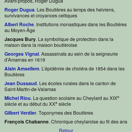
Avant-propos, Roger Dugua
Roger Dugua
. Les Boutières au temps des helviens,
survivances et croyances celtiques
Albert Roche
. Institutions monastiques dans les Boutiéres
au Moyen-Âge
Jacques Bury
. La symbolique de protection dans la
maison dans la maison boutièroise
Georges Vignal
. Assassinats au sein de la seigneurie
d’Amarnas en 1619
Alain Amsellem
. L’épidémie de choléra de 1854 dans les
Boutières
Jean Dussaud
. Les écoles rurales dans le canton de
Saint-Martin-de-Valamas
e
Michel Riou
. La question scolaire au Cheylard au XIX
e
siècle et au début du XX
siècle
Gilbert Verdier
. Toponymes des Boutières
François Chabanne
. Chronique cheylaroise au fil des ans
Retour