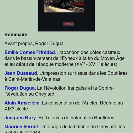
Sommaire
Avant-propos, Roger Dugua
Emilie Comes-Trinidad
. L'abandon des pôles castraux
dans le bassin-versant de l'Eyrieux à la fin du Moyen Âge
e
e
et au début de l'époque moderne (XV
- XVII
siècles)
Jean Dussaud
. L'impression sur tissus dans les Boutières
à Saint-Martin-de-Valamas
Roger Dugua
. La Révolution française et la Contre-
Révolution au Cheylard
Alain Amsellem
. La conscription de l'Ancien Régime au
e
XIX
siècle
Jacques Nury
. Huit siècles de notariat en Boutières
Maurice Vernet
. Une page de la bataille du Cheylard, les
5 et 6 juillet 1944