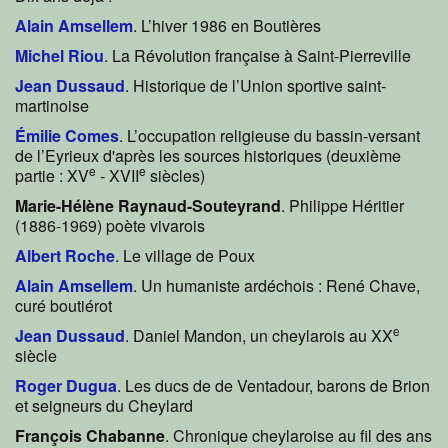
Alain Amsellem
. L’hiver 1986 en Boutières
Michel Riou
. La Révolution française à Saint-Pierreville
Jean Dussaud
. Historique de l’Union sportive saint-
martinoise
Émilie Comes
. L’occupation religieuse du bassin-versant
de l’Eyrieux d'après les sources historiques (deuxième
e
e
partie : XV
- XVII
siècles)
Marie-Hélène Raynaud-Souteyrand
. Philippe Héritier
(1886-1969) poète vivarois
Albert Roche
. Le village de Poux
Alain Amsellem
. Un humaniste ardéchois : René Chave,
curé boutiérot
e
Jean Dussaud
. Daniel Mandon, un cheylarois au XX
siècle
Roger Dugua
. Les ducs de de Ventadour, barons de Brion
et seigneurs du Cheylard
François Chabanne
. Chronique cheylaroise au fil des ans