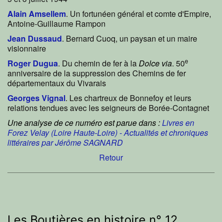
Alain Amsellem
. Un fortunéen général et comte d'Empire,
Antoine-Guillaume Rampon
Jean Dussaud
. Bernard Cuoq, un paysan et un maire
visionnaire
e
Roger Dugua
. Du chemin de fer à la
Dolce via
. 50
anniversaire de la suppression des Chemins de fer
départementaux du Vivarais
Georges Vignal
. Les chartreux de Bonnefoy et leurs
relations tendues avec les seigneurs de Borée-Contagnet
Une analyse de ce numéro est parue dans :
Livres en
Forez Velay (Loire Haute-Loire) - Actualités et chroniques
littéraires par Jérôme SAGNARD
Retour
Les Boutières en histoire n° 12