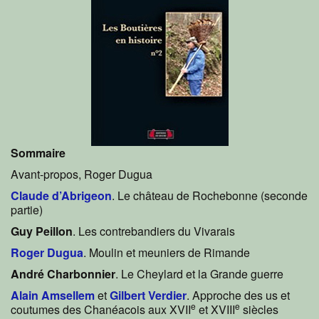
Sommaire
Avant-propos, Roger Dugua
Claude d’Abrigeon
. Le château de Rochebonne (seconde
partie)
Guy Peillon
. Les contrebandiers du Vivarais
Roger Dugua
. Moulin et meuniers de Rimande
André Charbonnier
. Le Cheylard et la Grande guerre
Alain Amsellem
et
Gilbert Verdier
. Approche des us et
e
e
coutumes des Chanéacois aux XVII
et XVIII
siècles