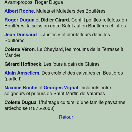
Avant-propos, Roger Dugua
Albert Roche
. Mulets et Muletiers des Boutières
Roger Dugua
et
Didier Girard
. Conflit politico-religieux en
Boutières, la scission entre Saint-Julien Boutières et Intres
Jean Dussaud
. « Justes » et bienfaiteurs dans les
Boutières
Colette Véron
. Le Cheylard, les moulins de la Terrasse à
Mandet
Gérard Hoffbeck
. Les fours à pain de Gluiras
Alain Amsellem
. Des croix et des calvaires en Boutières
(partie I)
Maxime Roche
et
Georges Vignal
. Incidents entre
seigneurs et prieurs de Saint-Martin-de-Valamas
Colette Dugua
. L’héritage culturel d’une famille paysanne
ardéchoise (1875-2008)
Retour