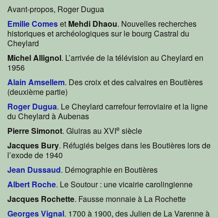
Avant-propos, Roger Dugua
Emilie Comes
et
Mehdi Dhaou
. Nouvelles recherches
historiques et archéologiques sur le bourg Castral du
Cheylard
Michel Allignol
. L’arrivée de la télévision au Cheylard en
1956
Alain Amsellem
. Des croix et des calvaires en Boutières
(deuxième partie)
Roger Dugua
. Le Cheylard carrefour ferroviaire et la ligne
du Cheylard à Aubenas
e
Pierre Simonot
. Gluiras au XVI
siècle
Jacques Bury
. Réfugiés belges dans les Boutières lors de
l’exode de 1940
Jean Dussaud
. Démographie en Boutières
Albert Roche
. Le Soutour : une vicairie carolingienne
Jacques Rochette
. Fausse monnaie à La Rochette
Georges Vignal
. 1700 à 1900, des Julien de La Varenne à