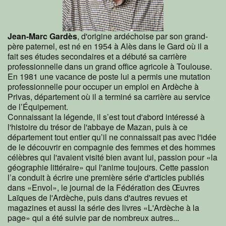
Jean-Marc Gardès
, d'origine ardéchoise par son grand-
père paternel, est né en 1954 à Alès dans le Gard où il a
fait ses études secondaires et a débuté sa carrière
professionnelle dans un grand office agricole à Toulouse.
En 1981 une vacance de poste lui a permis une mutation
professionnelle pour occuper un emploi en Ardèche à
Privas, département où il a terminé sa carrière au service
de l’Équipement.
Connaissant la légende, il s’est tout d'abord intéressé à
l'histoire du trésor de l'abbaye de Mazan, puis à ce
département tout entier qu’il ne connaissait pas avec l'idée
de le découvrir en compagnie des femmes et des hommes
célèbres qui l'avaient visité bien avant lui, passion pour «la
géographie littéraire» qui l'anime toujours. Cette passion
l’a conduit à écrire une première série d'articles publiés
dans «Envol», le journal de la Fédération des Œuvres
Laïques de l'Ardèche, puis dans d'autres revues et
magazines et aussi la série des livres «L'Ardèche à la
page» qui a été suivie par de nombreux autres...