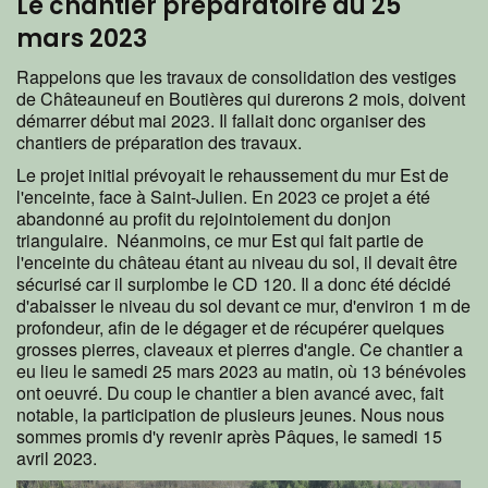
Le chantier préparatoire du 25
mars 2023
Rappelons que les travaux de consolidation des vestiges
de Châteauneuf en Boutières qui durerons 2 mois, doivent
démarrer début mai 2023. Il fallait donc organiser des
chantiers de préparation des travaux.
Le projet initial prévoyait le rehaussement du mur Est de
l'enceinte, face à Saint-Julien. En 2023 ce projet a été
abandonné au profit du rejointoiement du donjon
triangulaire. Néanmoins, ce mur Est qui fait partie de
l'enceinte du château étant au niveau du sol, il devait être
sécurisé car il surplombe le CD 120. Il a donc été décidé
d'abaisser le niveau du sol devant ce mur, d'environ 1 m de
profondeur, afin de le dégager et de récupérer quelques
grosses pierres, claveaux et pierres d'angle. Ce chantier a
eu lieu le samedi 25 mars 2023 au matin, où 13 bénévoles
ont oeuvré. Du coup le chantier a bien avancé avec, fait
notable, la participation de plusieurs jeunes. Nous nous
sommes promis d'y revenir après Pâques, le samedi 15
avril 2023.