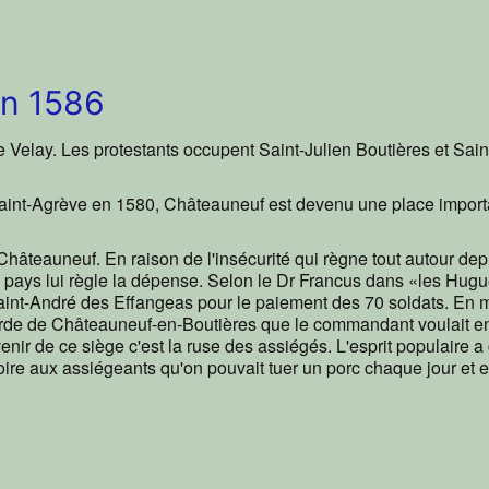
en 1586
e Velay. Les protestants occupent Saint-Julien Boutières et Sain
e Saint-Agrève en 1580, Châteauneuf est devenu une place importa
teauneuf. En raison de l'insécurité qui règne tout autour depui
e pays lui règle la dépense. Selon le Dr Francus dans «les Hugu
Saint-André des Effangeas pour le paiement des 70 soldats. En 
rde de Châteauneuf-en-Boutières que le commandant voulait encor
ouvenir de ce siège c'est la ruse des assiégés. L'esprit populaire
oire aux assiégeants qu'on pouvait tuer un porc chaque jour et e