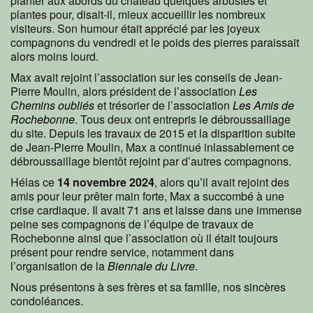
planter aux abords du château quelques arbustes et
plantes pour, disait-il, mieux accueillir les nombreux
visiteurs. Son humour était apprécié par les joyeux
compagnons du vendredi et le poids des pierres paraissait
alors moins lourd.
Max avait rejoint l’association sur les conseils de Jean-
Pierre Moulin, alors président de l’association
Les
Chemins oubliés
et trésorier de l’association
Les Amis de
Rochebonne
. Tous deux ont entrepris le débroussaillage
du site. Depuis les travaux de 2015 et la disparition subite
de Jean-Pierre Moulin, Max a continué inlassablement ce
débroussaillage bientôt rejoint par d’autres compagnons.
Hélas ce
14 novembre 2024
, alors qu’il avait rejoint des
amis pour leur prêter main forte, Max a succombé à une
crise cardiaque. Il avait 71 ans et laisse dans une immense
peine ses compagnons de l’équipe de travaux de
Rochebonne ainsi que l’association où il était toujours
présent pour rendre service, notamment dans
l’organisation de la
Biennale du Livre
.
Nous présentons à ses frères et sa famille, nos sincères
condoléances.