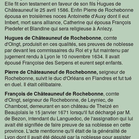
Elle fit son testament en faveur de son fils Hugues de
Châteauneuf le 25 avril 1586. Enfin Pierre de Rochebonne
épousa en troisièmes noces Antoinette d'Auxy dont il eut
Imbert, mort sans alliance, Catherine qui épousa François
Piedefer et Blandine qui sera religieuse à Anlezy.
Hugues de Châteauneuf de Rochebonne
, comte
d'Oingt, produisit en ces qualités, ses preuves de noblesse
par devant les commissaires du Roi et y fut maintenu par
jugement rendu à Lyon le 10 novembre 1634. Il avait
épousé Françoise des Serpens et eurent sept enfants.
Pierre de Châteauneuf de Rochebonne,
seigneur de
Rochebonne, suivit le duc d'Orléans en Flandres et fut tué
en duel. Il était célibataire.
François de Châteauneuf de Rochebonne
, comte
d'Oingt, seigneur de Rochebonne, de Leyniec, de
Chambost, demeurant en son château de Theizé en
Beaujolais le 15 janvier 1671 lorsqu'il fut déchargé par M.
de Bezon, intendant du Languedoc, de l'assignation qui lui
avait été signifiée de faire preuve de sa noblesse en cette
province. L'acte mentionne qu'il était de la généralité de
Lyon dont il avait été député par la noblesse pour assister