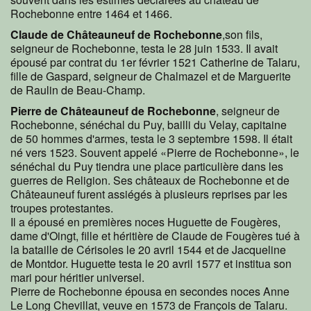
Rochebonne entre 1464 et 1466.
Claude de Châteauneuf de Rochebonne
,son fils,
seigneur de Rochebonne, testa le 28 juin 1533. Il avait
épousé par contrat du 1er février 1521 Catherine de Talaru,
fille de Gaspard, seigneur de Chalmazel et de Marguerite
de Raulin de Beau-Champ.
Pierre de Châteauneuf de Rochebonne
, seigneur de
Rochebonne, sénéchal du Puy, bailli du Velay, capitaine
de 50 hommes d'armes, testa le 3 septembre 1598. Il était
né vers 1523. Souvent appelé «Pierre de Rochebonne», le
sénéchal du Puy tiendra une place particulière dans les
guerres de Religion. Ses châteaux de Rochebonne et de
Châteauneuf furent assiégés à plusieurs reprises par les
troupes protestantes.
Il a épousé en premières noces Huguette de Fougères,
dame d'Oingt, fille et héritière de Claude de Fougères tué à
la bataille de Cérisoles le 20 avril 1544 et de Jacqueline
de Montdor. Huguette testa le 20 avril 1577 et institua son
mari pour héritier universel.
Pierre de Rochebonne épousa en secondes noces Anne
Le Long Chevillat, veuve en 1573 de François de Talaru.