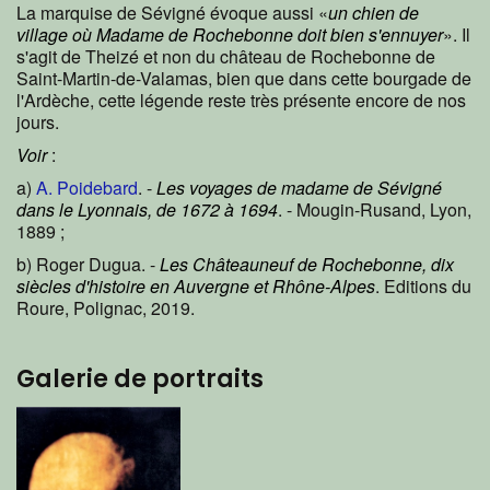
La marquise de Sévigné évoque aussi «
un chien de
village où Madame de Rochebonne doit bien s'ennuyer
». Il
s'agit de Theizé et non du château de Rochebonne de
Saint-Martin-de-Valamas, bien que dans cette bourgade de
l'Ardèche, cette légende reste très présente encore de nos
jours.
Voir
:
a)
A. Poidebard
. -
Les voyages de madame de Sévigné
dans le Lyonnais, de 1672 à 1694
. - Mougin-Rusand, Lyon,
1889 ;
b) Roger Dugua. -
Les Châteauneuf de Rochebonne, dix
siècles d'histoire en Auvergne et Rhône-Alpes
. Editions du
Roure, Polignac, 2019.
Galerie de portraits