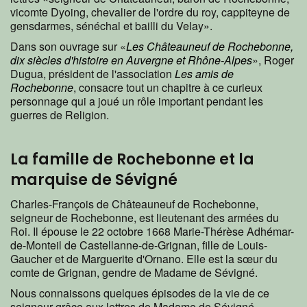
vicomte Dyoing, chevalier de l'ordre du roy, cappiteyne de
gensdarmes, sénéchal et bailli du Velay».
Dans son ouvrage sur «
Les Châteauneuf de Rochebonne,
dix siècles d'histoire en Auvergne et Rhône-Alpes
», Roger
Dugua, président de l'association
Les amis de
Rochebonne
, consacre tout un chapitre à ce curieux
personnage qui a joué un rôle important pendant les
guerres de Religion.
La famille de Rochebonne et la
marquise de Sévigné
Charles-François de Châteauneuf de Rochebonne,
seigneur de Rochebonne, est lieutenant des armées du
Roi. Il épouse le 22 octobre 1668 Marie-Thérèse Adhémar-
de-Monteil de Castellanne-de-Grignan, fille de Louis-
Gaucher et de Marguerite d'Ornano. Elle est la sœur du
comte de Grignan, gendre de Madame de Sévigné.
Nous connaissons quelques épisodes de la vie de ce
seigneur grâce aux lettres de Madame de Sévigné