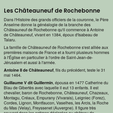
Les Châteauneuf de Rochebonne
Dans l'Histoire des grands officiers de la couronne, le Père
Anselme donne la généalogie de la branche des
Châteauneuf de Rochebonne qu'il commence à Antoine
de Châteauneuf, vivant en 1384, époux d'Isabeau de
Talaru.
La famille de Châteauneuf de Rochebonne s'est alliée aux
premières maisons de France et a fourni plusieurs hommes
à l'Église en particulier à l'ordre de Saint-Jean-de-
Jérusalem et aussi à l'armée.
Antoine II de Châteauneuf
, fils du précédent, teste le 31
mai 1464.
Guillaume V dit Guillermin
, épousa en 1477 Catherine du
Blau de Gibertès avec laquelle il eut 13 enfants. Il est
chevalier, baron de Rochebonne, Châteauneuf, Chazeaux,
Montagu, Créaux, Empurany (Vivarais), Leigniec (Forez),
Cordes, Lignon, Montfaucon, Vaselhes, les Arcis, la Roche
du Mas (Velay), Freyssenet (Auvergne). Il figure très
souvent dans les estimes déclarées au château de