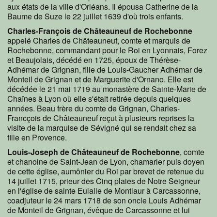
aux états de la ville d'Orléans. Il épousa Catherine de la
Baume de Suze le 22 juillet 1639 d'où trois enfants.
Charles-François de Châteauneuf de Rochebonne
appelé Charles de Châteauneuf, comte et marquis de
Rochebonne, commandant pour le Roi en Lyonnais, Forez
et Beaujolais, décédé en 1725, époux de Thérèse-
Adhémar de Grignan, fille de Louis-Gaucher Adhémar de
Monteil de Grignan et de Marguerite d'Ornano. Elle est
décédée le 21 mai 1719 au monastère de Sainte-Marie de
Chaînes à Lyon où elle s'était retirée depuis quelques
années. Beau frère du comte de Grignan, Charles-
Francçois de Châteauneuf reçut à plusieurs reprises la
visite de la marquise de Sévigné qui se rendait chez sa
fille en Provence.
Louis-Joseph de Châteauneuf de Rochebonne
, comte
et chanoine de Saint-Jean de Lyon, chamarier puis doyen
de cette église, aumônier du Roi par brevet de retenue du
14 juillet 1715, prieur des Cinq plaies de Notre Seigneur
en l'église de sainte Eulalie de Montlaur à Carcassonne,
coadjuteur le 24 mars 1718 de son oncle Louis Adhémar
de Monteil de Grignan, évêque de Carcassonne et lui