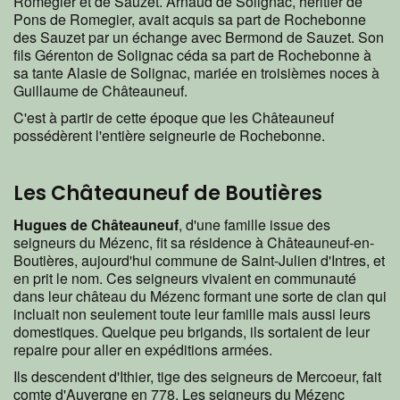
Romegier et de Sauzet. Arnaud de Solignac, héritier de
Pons de Romegier, avait acquis sa part de Rochebonne
des Sauzet par un échange avec Bermond de Sauzet. Son
fils Gérenton de Solignac céda sa part de Rochebonne à
sa tante Alasie de Solignac, mariée en troisièmes noces à
Guillaume de Châteauneuf.
C'est à partir de cette époque que les Châteauneuf
possédèrent l'entière seigneurie de Rochebonne.
Les Châteauneuf de Boutières
Hugues de Châteauneuf
, d'une famille issue des
seigneurs du Mézenc, fit sa résidence à Châteauneuf-en-
Boutières, aujourd'hui commune de Saint-Julien d'Intres, et
en prit le nom. Ces seigneurs vivaient en communauté
dans leur château du Mézenc formant une sorte de clan qui
incluait non seulement toute leur famille mais aussi leurs
domestiques. Quelque peu brigands, ils sortaient de leur
repaire pour aller en expéditions armées.
Ils descendent d'Ithier, tige des seigneurs de Mercoeur, fait
comte d'Auvergne en 778. Les seigneurs du Mézenc