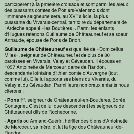
participèrent à la prmeière croisade et sont parmi les aïeux
des puissants comtes de Poitiers-Valentinois dont
e
l'immense seigneurie sera, au XV
siècle, la plus
puissante du Vivarais-central, territoire du département de
l'Ardèche appelé «les Boutières». Parmi les enfants
d'Hugues retenons Guillaume de Châteauneuf et sa soeur
Arthaude, épouse de Pons de Brion.
Guillaume de Châteauneuf
est qualifié de «Domicellus
Miles», seigneur de Châteauneuf et de plus de 80
paroisses en Vivarais, Velay et Gévaudan. Il épousa en
1057 Antoinette de Mercoeur, dame de Randon,
descendante lointaine d'Ithier, comte d'Auvergne (tout
comme lui). Elle lui apporta ses biens du Vivarais, du
Velay et du Gévaudan. Parmi leurs nombreux enfants nous
citerons :
er
-
Pons I
, seigneur de Châteauneuf-en-Boutières, Borée,
Contagnet. C'est de lui que descendent les seigneurs de
Châteauneuf dits de Rochebonne.
-
Agaris
ou Armand-Guérin, héritier des biens d'Antoinette
de Mercoeur, sa mère, et fut la tige des Châteauneuf-de-
Randon.