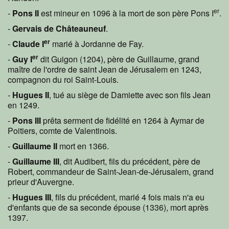
er
-
Pons II
est mineur en 1096 à la mort de son père Pons I
.
-
Gervais de Châteauneuf
.
er
-
Claude I
marié à Jordanne de Fay.
er
-
Guy I
dit Guigon (1204), père de Guillaume, grand
maître de l'ordre de saint Jean de Jérusalem en 1243,
compagnon du roi Saint-Louis.
-
Hugues II
, tué au siège de Damiette avec son fils Jean
en 1249.
-
Pons III
prêta serment de fidélité en 1264 à Aymar de
Poitiers, comte de Valentinois.
-
Guillaume II
mort en 1366.
-
Guillaume III
, dit Audibert, fils du précédent, père de
Robert, commandeur de Saint-Jean-de-Jérusalem, grand
prieur d'Auvergne.
-
Hugues III
, fils du précédent, marié 4 fois mais n'a eu
d'enfants que de sa seconde épouse (1336), mort après
1397.