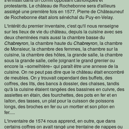
protestants. Le château de Rochebonne sera d'ailleurs
assiégé une première fois en 1577. Pierre de Châteauneuf
de Rochebonne était alors sénéchal du Puy-en-Velay.
L'intérêt du premier inventaire, c'est qu'il nous renseigne
sur les lieux de vie du château, depuis la cuisine avec ses
deux cheminées mais aussi la chambre basse du
Chabreyron
, la chambre haute du
Chabreyron
, la chambre
de Monsieur, la chambre des femmes, la chambre sur la
cuisine, la chambre des hôtes, la grande salle, la chambre
sous la grande salle, celle joignant le grand grenier ou
encore la «somelhière» qui paraît être une annexe de la
cuisine. On ne peut pas dire que le château était encombré
de meubles. On y trouvait cependant des buffets, des
coffres, des lits, des bancs à dossier, des chaises, tandis
qu'à la cuisine étaient rangées des bassines en cuivre, des
assiettes en étain, des fourchettes, des pots en fer et en
laiton, des tasses, un plat pour la cuisson de poissons
longs, des broches en fer ou un mortier et son pilon en
fer.....
L'inventaire de 1574 nous apprend, en outre, que dans
certains coffres on avait rangé une trentaine de nappes ou