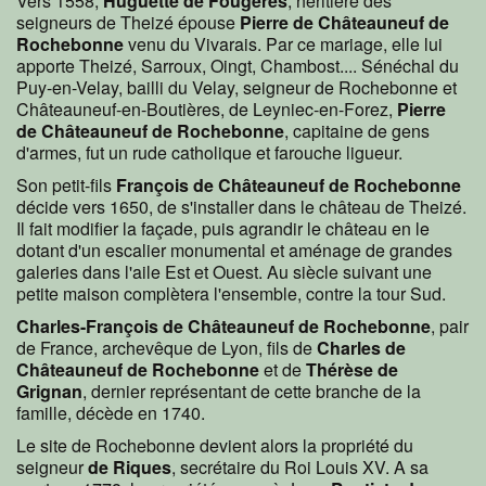
Vers 1558,
Huguette de Fougères
, héritière des
seigneurs de Theizé épouse
Pierre de Châteauneuf de
Rochebonne
venu du Vivarais. Par ce mariage, elle lui
apporte Theizé, Sarroux, Oingt, Chambost.... Sénéchal du
Puy-en-Velay, bailli du Velay, seigneur de Rochebonne et
Châteauneuf-en-Boutières, de Leyniec-en-Forez,
Pierre
de Châteauneuf de Rochebonne
, capitaine de gens
d'armes, fut un rude catholique et farouche ligueur.
Son petit-fils
François de Châteauneuf de Rochebonne
décide vers 1650, de s'installer dans le château de Theizé.
Il fait modifier la façade, puis agrandir le château en le
dotant d'un escalier monumental et aménage de grandes
galeries dans l'aile Est et Ouest. Au siècle suivant une
petite maison complètera l'ensemble, contre la tour Sud.
Charles-François de Châteauneuf de Rochebonne
, pair
de France, archevêque de Lyon, fils de
Charles de
Châteauneuf de Rochebonne
et de
Thérèse de
Grignan
, dernier représentant de cette branche de la
famille, décède en 1740.
Le site de Rochebonne devient alors la propriété du
seigneur
de Riques
, secrétaire du Roi Louis XV. A sa