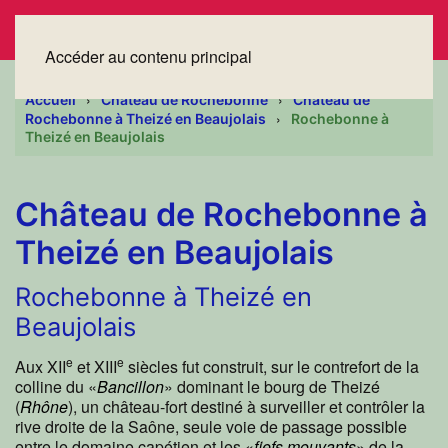
Accéder au contenu principal
Accueil
Château de Rochebonne
Château de
Rochebonne à Theizé en Beaujolais
Rochebonne à
Theizé en Beaujolais
Château de Rochebonne à
Theizé en Beaujolais
Rochebonne à Theizé en
Beaujolais
e
e
Aux XII
et XIII
siècles fut construit, sur le contrefort de la
colline du «
Bancillon
» dominant le bourg de Theizé
(
Rhône
), un château-fort destiné à surveiller et contrôler la
rive droite de la Saône, seule voie de passage possible
entre le domaine capétien et les «
fiefs mouvants
» de la