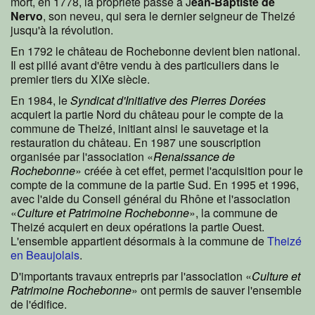
mort, en 1778, la propriété passe à J
ean-Baptiste de
Nervo
, son neveu, qui sera le dernier seigneur de Theizé
jusqu'à la révolution.
En 1792 le château de Rochebonne devient bien national.
Il est pillé avant d'être vendu à des particuliers dans le
premier tiers du XIXe siècle.
En 1984, le
Syndicat d'Initiative des Pierres Dorées
acquiert la partie Nord du château pour le compte de la
commune de Theizé, initiant ainsi le sauvetage et la
restauration du château. En 1987 une souscription
organisée par l'association «
Renaissance de
Rochebonne
» créée à cet effet, permet l'acquisition pour le
compte de la commune de la partie Sud. En 1995 et 1996,
avec l'aide du Conseil général du Rhône et l'association
«
Culture et Patrimoine Rochebonne
», la commune de
Theizé acquiert en deux opérations la partie Ouest.
L'ensemble appartient désormais à la commune de
Theizé
en Beaujolais
.
D'importants travaux entrepris par l'association «
Culture et
Patrimoine Rochebonne
» ont permis de sauver l'ensemble
de l'édifice.