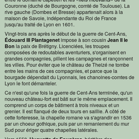
Couronne (duché de Bourgogne, comté de Toulouse). La
rive gauche (Dombes et Bresse) appartenait alors à la
maison de Savoie, indépendante du Roi de France
jusqu'au traité de Lyon en 1601.
Vingt-trois ans après le début de la guerre de Cent-Ans,
Édouard III Plantagenet
impose à son cousin
Jean II le
Bon
la paix de Brétigny. Licenciées, les troupes
composées de redoutables aventuriers, s'organisent en
grandes compagnies, pillent les campagnes et rançonnent
les villes. Pour éviter que le château de Theizé ne tombe
entre les mains de ces compagnies, et parce que la
bourgade dépendait du Lyonnais, les chanoines-comtes de
Lyon le font démanteler.
Ce n'est qu'une fois la guerre de Cent-Ans terminée, qu'un
nouveau château-fort est bâti sur le même emplacement. Il
comprend un corps de bâtiment à trois niveaux et un
grenier. Il est flanqué de deux tours en saillie. A côté de
cette forteresse, la chapelle romane va s'agrandir en 1536
par un choeur gothique, puis par un remaniement du mur
Sud pour ériger quatre chapelles latérales.